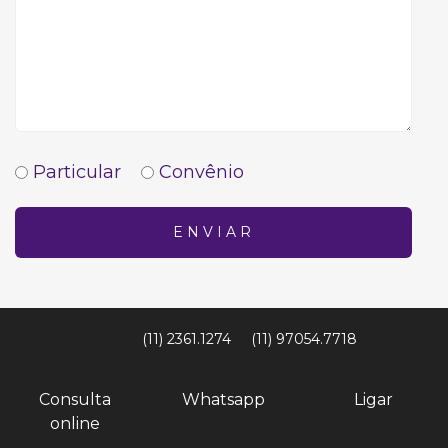
Particular
Convênio
ENVIAR
(11) 2361.1274
(11) 97054.7718
Consulta
Whatsapp
Ligar
online