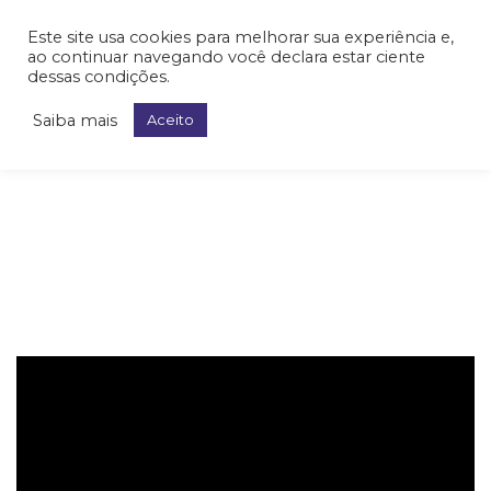
Este site usa cookies para melhorar sua experiência e,
ao continuar navegando você declara estar ciente
dessas condições.
Saiba mais
Aceito
Neurocirurgia Vascular
Malformação
arteriovenosa
cerebral