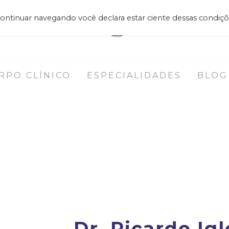
 continuar navegando você declara estar ciente dessas condiçõ
(11) 97054.7718
RPO CLÍNICO
ESPECIALIDADES
BLOG
ico
Dr. Ricardo Igl