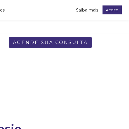
es.
Saiba mais
Aceito
R. Teodoro Sampaio, 352 - Cj 67 - Pinheiros, São Paulo/SP
AGENDE SUA CONSULTA
esio